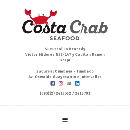
Inicio
Nosotros
Menú
Ordena por Whatsapp
Promociones
Sucursal La Kennedy
Víctor Mideros N52-147 y Capitán Ramón
Noticias
Borja
Contacto y Reserva
Sucursal Cumbaya - Tumbaco
Av. Oswaldo Guayasamin e Intervalles
(593)(2) 2415352 / 2415791