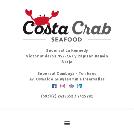
Inicio
Nosotros
Menú
Ordena por Whatsapp
Promociones
Sucursal La Kennedy
Víctor Mideros N52-147 y Capitán Ramón
Noticias
Borja
Contacto y Reserva
Sucursal Cumbaya - Tumbaco
Av. Oswaldo Guayasamin e Intervalles
(593)(2) 2415352 / 2415791