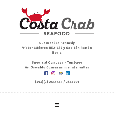
Inicio
Nosotros
Menú
Ordena por Whatsapp
Promociones
Sucursal La Kennedy
Víctor Mideros N52-147 y Capitán Ramón
Noticias
Borja
Contacto y Reserva
Sucursal Cumbaya - Tumbaco
Av. Oswaldo Guayasamin e Intervalles
(593)(2) 2415352 / 2415791