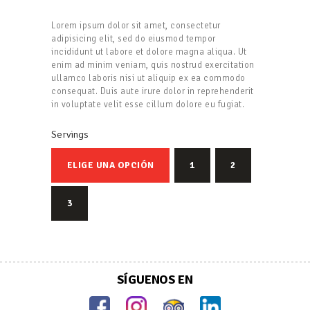
Lorem ipsum dolor sit amet, consectetur
adipisicing elit, sed do eiusmod tempor
incididunt ut labore et dolore magna aliqua. Ut
enim ad minim veniam, quis nostrud exercitation
ullamco laboris nisi ut aliquip ex ea commodo
consequat. Duis aute irure dolor in reprehenderit
in voluptate velit esse cillum dolore eu fugiat.
Servings
ELIGE UNA OPCIÓN
1
2
3
SÍGUENOS EN