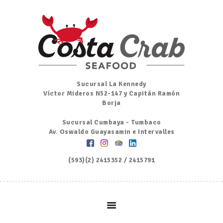
Inicio
Nosotros
Menú
Ordena por Whatsapp
Promociones
Sucursal La Kennedy
Víctor Mideros N52-147 y Capitán Ramón
Noticias
Borja
Contacto y Reserva
Sucursal Cumbaya - Tumbaco
Av. Oswaldo Guayasamin e Intervalles
(593)(2) 2415352 / 2415791