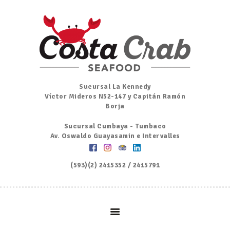
Inicio
Nosotros
Menú
Ordena por Whatsapp
Promociones
Sucursal La Kennedy
Víctor Mideros N52-147 y Capitán Ramón
Noticias
Borja
Contacto y Reserva
Sucursal Cumbaya - Tumbaco
Av. Oswaldo Guayasamin e Intervalles
(593)(2) 2415352 / 2415791