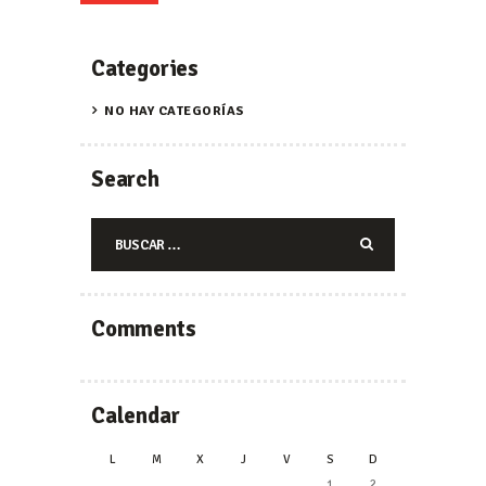
Categories
NO HAY CATEGORÍAS
Search
Buscar:
Comments
Calendar
L
M
X
J
V
S
D
1
2