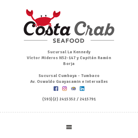
Inicio
Nosotros
Menú
Ordena por Whatsapp
Promociones
Sucursal La Kennedy
Víctor Mideros N52-147 y Capitán Ramón
Noticias
Borja
Contacto y Reserva
Sucursal Cumbaya - Tumbaco
Av. Oswaldo Guayasamin e Intervalles
(593)(2) 2415352 / 2415791