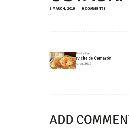
5 MARCH, 2019
0
COMMENTS
NAVEGA
Published in
Previous
DE
Ceviche de Camarón
post:
5 marzo, 2019
ENTRA
ADD COMMEN