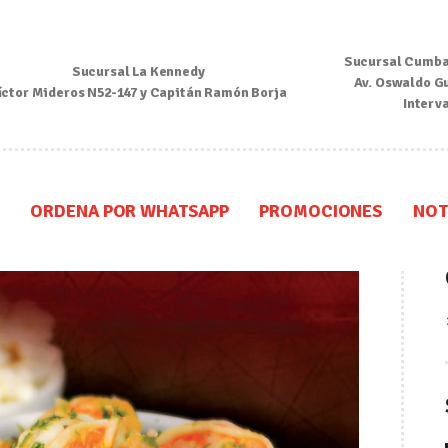
Inicio
Sucursal Cumba
Sucursal La Kennedy
Nosotros
Av. Oswaldo G
íctor Mideros N52-147 y Capitán Ramón Borja
Interv
Menú
Ordena por Whatsapp
ORDENA POR WHATSAPP
PROMOCIONES
NOT
Promociones
Noticias
Contacto y Reserva