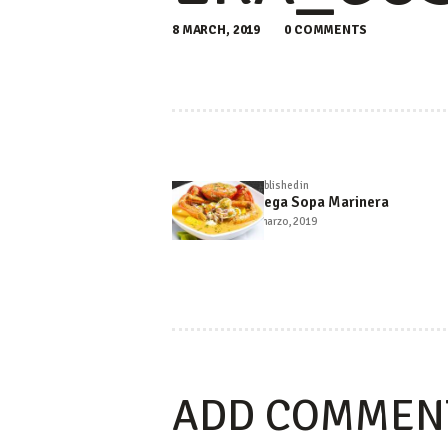
8 MARCH, 2019
0
COMMENTS
NAVEGA
Published in
Previous
DE
Mega Sopa Marinera
post:
5 marzo, 2019
ENTRA
ADD COMMEN