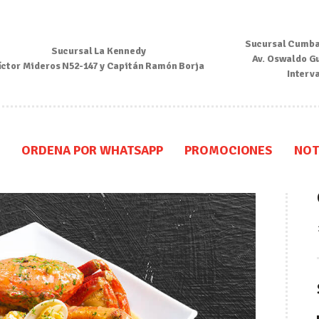
Inicio
Sucursal Cumba
Sucursal La Kennedy
Nosotros
Av. Oswaldo G
íctor Mideros N52-147 y Capitán Ramón Borja
Interv
Menú
Ordena por Whatsapp
ORDENA POR WHATSAPP
PROMOCIONES
NOT
Promociones
Noticias
Contacto y Reserva