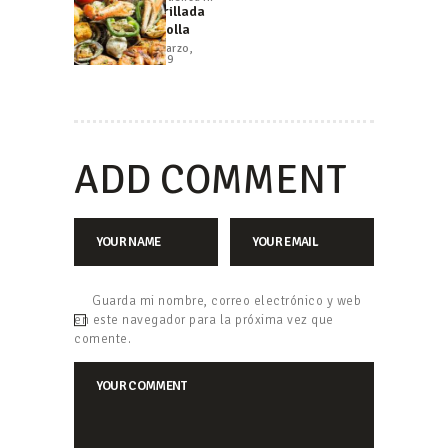
Previous
Parillada
ENTRADAS
post:
Criolla
8 marzo,
2019
ADD COMMENT
Guarda mi nombre, correo electrónico y web
en este navegador para la próxima vez que
comente.