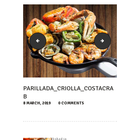
Parillada_Camarones_CostaCrab
Parillada_Multip
PARILLADA_CRIOLLA_COSTACRA
B
8 MARCH, 2019
0
COMMENTS
NAVEGACIÓN
DE
Published in