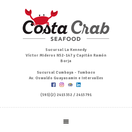
Inicio
Nosotros
Menú
Ordena por Whatsapp
Promociones
Sucursal La Kennedy
Víctor Mideros N52-147 y Capitán Ramón
Noticias
Borja
Contacto y Reserva
Sucursal Cumbaya - Tumbaco
Av. Oswaldo Guayasamin e Intervalles
(593)(2) 2415352 / 2415791