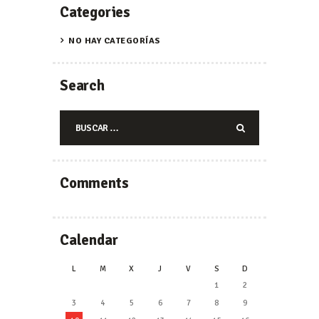
Categories
NO HAY CATEGORÍAS
Search
Buscar:
Comments
Calendar
L
M
X
J
V
S
D
1
2
3
4
5
6
7
8
9