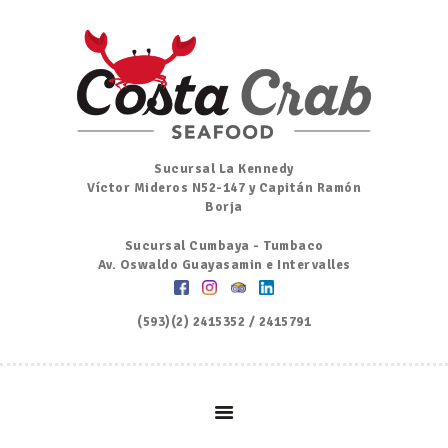
Inicio
Nosotros
Menú
Ordena por Whatsapp
Promociones
Sucursal La Kennedy
Víctor Mideros N52-147 y Capitán Ramón
Noticias
Borja
Contacto y Reserva
Sucursal Cumbaya - Tumbaco
Av. Oswaldo Guayasamin e Intervalles
(593)(2) 2415352 / 2415791