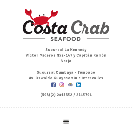
Inicio
Nosotros
Menú
Ordena por Whatsapp
Promociones
Sucursal La Kennedy
Víctor Mideros N52-147 y Capitán Ramón
Noticias
Borja
Contacto y Reserva
Sucursal Cumbaya - Tumbaco
Av. Oswaldo Guayasamin e Intervalles
(593)(2) 2415352 / 2415791