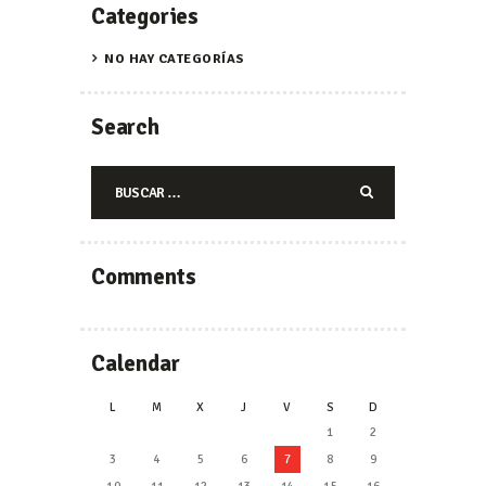
Categories
NO HAY CATEGORÍAS
Search
Buscar:
Comments
Calendar
L
M
X
J
V
S
D
1
2
3
4
5
6
7
8
9