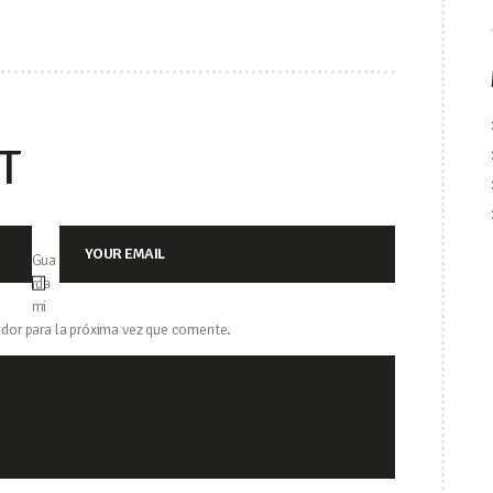
DAS
T
Gua
rda
mi
dor para la próxima vez que comente.