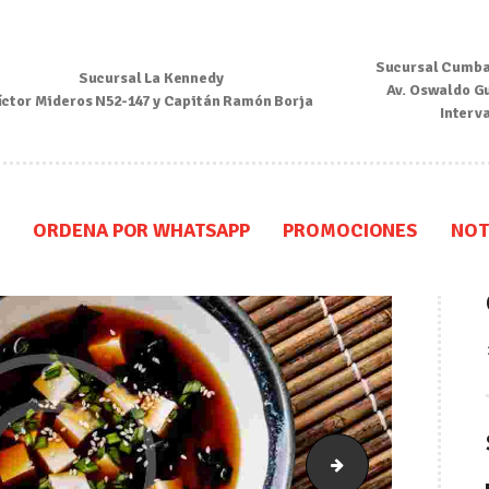
Inicio
Sucursal Cumba
Sucursal La Kennedy
Nosotros
Av. Oswaldo G
íctor Mideros N52-147 y Capitán Ramón Borja
Interv
Menú
Ordena por Whatsapp
ORDENA POR WHATSAPP
PROMOCIONES
NOT
Promociones
Noticias
Contacto y Reserva
1_hover