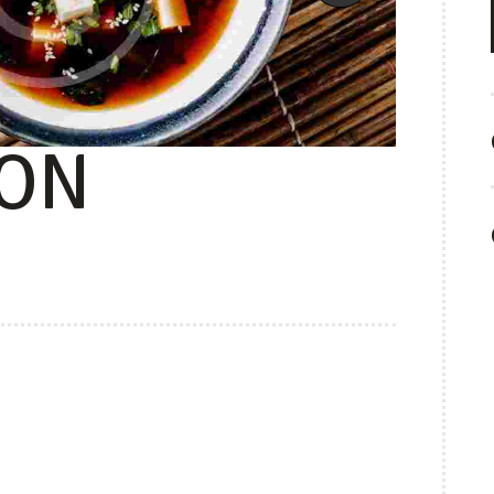
ION
CIÓN