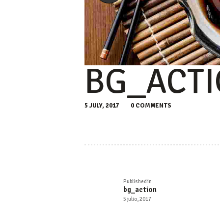
BG_ACT
5 JULY, 2017
0
COMMENTS
NAVEGA
Published in
Previous
DE
bg_action
post:
5 julio, 2017