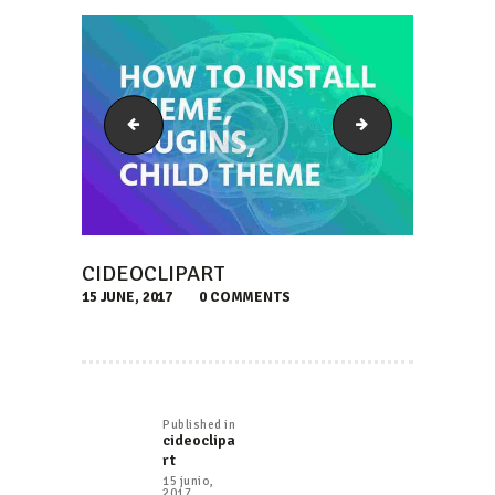
7_support-updated-tablet
cideoclipart2
CIDEOCLIPART
15 JUNE, 2017
0
COMMENTS
NAVEGACIÓN
DE
Published in
Previous
cideoclipa
ENTRADAS
post:
rt
15 junio,
2017