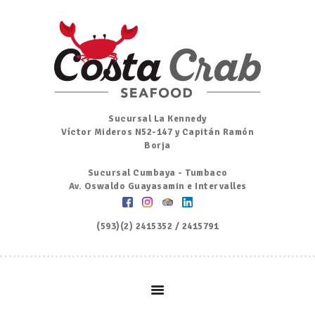
Inicio
Nosotros
Menú
Ordena por Whatsapp
Promociones
Sucursal La Kennedy
Víctor Mideros N52-147 y Capitán Ramón
Noticias
Borja
Contacto y Reserva
Sucursal Cumbaya - Tumbaco
Av. Oswaldo Guayasamin e Intervalles
(593)(2) 2415352 / 2415791