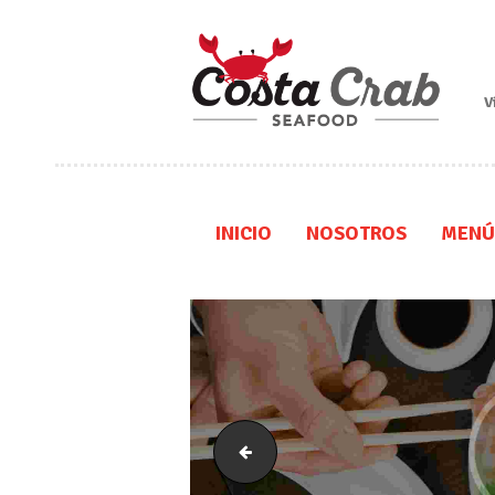
V
INICIO
NOSOTROS
MENÚ
7