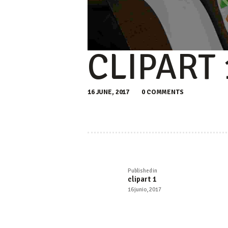
CLIPART 
16 JUNE, 2017
0
COMMENTS
NAVEGA
Published in
Previous
DE
clipart 1
post:
16 junio, 2017