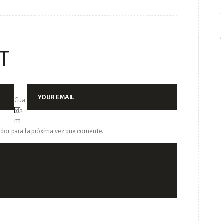
DAS
T
Gua
rda
mi
dor para la próxima vez que comente.