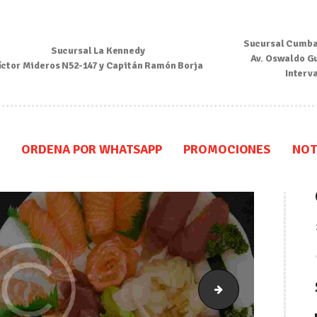
Inicio
Sucursal Cumba
Sucursal La Kennedy
Nosotros
Av. Oswaldo G
íctor Mideros N52-147 y Capitán Ramón Borja
Interv
Menú
Ordena por Whatsapp
ORDENA POR WHATSAPP
PROMOCIONES
NOT
Promociones
Noticias
Contacto y Reserva
bg_findus