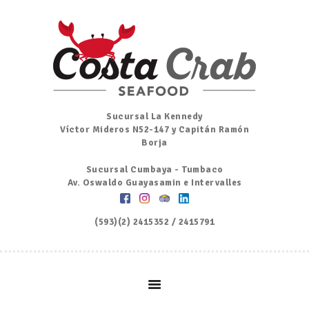
Inicio
Nosotros
Menú
Ordena por Whatsapp
Promociones
Sucursal La Kennedy
Víctor Mideros N52-147 y Capitán Ramón
Noticias
Borja
Contacto y Reserva
Sucursal Cumbaya - Tumbaco
Av. Oswaldo Guayasamin e Intervalles
(593)(2) 2415352 / 2415791