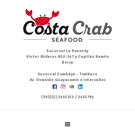
Inicio
Nosotros
Menú
Ordena por Whatsapp
Promociones
Sucursal La Kennedy
Víctor Mideros N52-147 y Capitán Ramón
Noticias
Borja
Contacto y Reserva
Sucursal Cumbaya - Tumbaco
Av. Oswaldo Guayasamin e Intervalles
(593)(2) 2415352 / 2415791