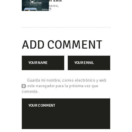
Uber Eats
ENTRADAS
post:
24 marzo,
2019
ADD COMMENT
Guarda mi nombre, correo electrónico y web
en este navegador para la próxima vez que
comente.