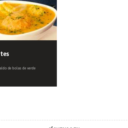
tes
caldo de bolas de verde