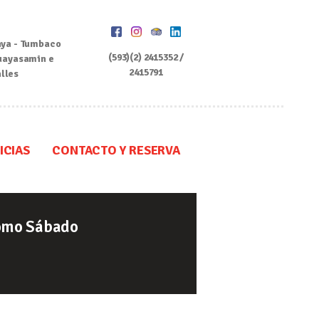
ya - Tumbaco
(593)(2) 2415352 /
uayasamin e
2415791
alles
ICIAS
CONTACTO Y RESERVA
omo Sábado