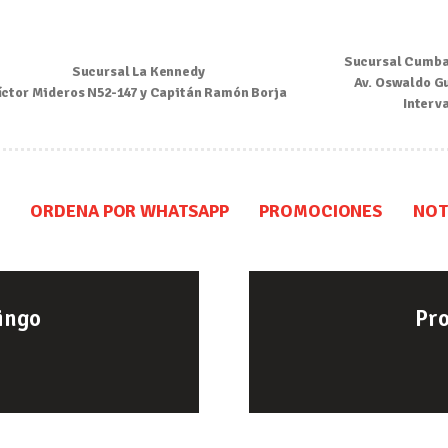
Inicio
Sucursal Cumba
Sucursal La Kennedy
Nosotros
Av. Oswaldo G
íctor Mideros N52-147 y Capitán Ramón Borja
Interv
Menú
Ordena por Whatsapp
ORDENA POR WHATSAPP
PROMOCIONES
NOT
Promociones
Noticias
ingo
Pr
Contacto y Reserva