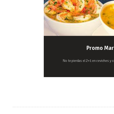
Promo Mar
No te pierdas el 2×1 en ceviches y 