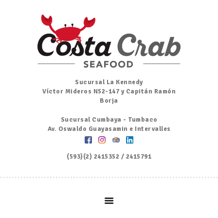
Inicio
Nosotros
Menú
Ordena por Whatsapp
Promociones
Sucursal La Kennedy
Víctor Mideros N52-147 y Capitán Ramón
Noticias
Borja
Contacto y Reserva
Sucursal Cumbaya - Tumbaco
Av. Oswaldo Guayasamin e Intervalles
(593)(2) 2415352 / 2415791