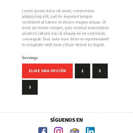
Lorem ipsum dolor sit amet, consectetur
adipisicing elit, sed do eiusmod tempor
incididunt ut labore et dolore magna aliqua. Ut
enim ad minim veniam, quis nostrud exercitation
ullamco laboris nisi ut aliquip ex ea commodo
consequat. Duis aute irure dolor in reprehenderit
in voluptate velit esse cillum dolore eu fugiat.
Servings
ELIGE UNA OPCIÓN
1
2
3
SÍGUENOS EN