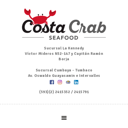
Inicio
Nosotros
Menú
Ordena por Whatsapp
Promociones
Sucursal La Kennedy
Víctor Mideros N52-147 y Capitán Ramón
Noticias
Borja
Contacto y Reserva
Sucursal Cumbaya - Tumbaco
Av. Oswaldo Guayasamin e Intervalles
(593)(2) 2415352 / 2415791