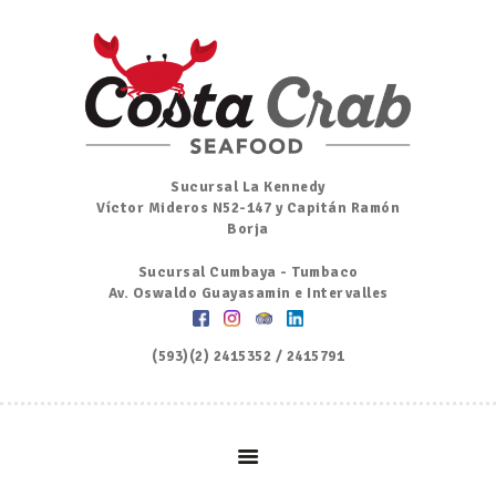
Inicio
Nosotros
Menú
Ordena por Whatsapp
Promociones
Sucursal La Kennedy
Víctor Mideros N52-147 y Capitán Ramón
Noticias
Borja
Contacto y Reserva
Sucursal Cumbaya - Tumbaco
Av. Oswaldo Guayasamin e Intervalles
(593)(2) 2415352 / 2415791