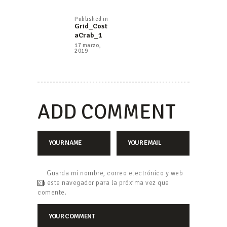
DE
Published in
Previous
Grid_Cost
ENTRADAS
post:
aCrab_1
17 marzo,
2019
ADD COMMENT
Guarda mi nombre, correo electrónico y web
en este navegador para la próxima vez que
comente.