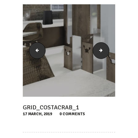
Menu_Lunch_CostaCrab_2
Grid_CostaCrab_
GRID_COSTACRAB_1
17 MARCH, 2019
0
COMMENTS
NAVEGACIÓN