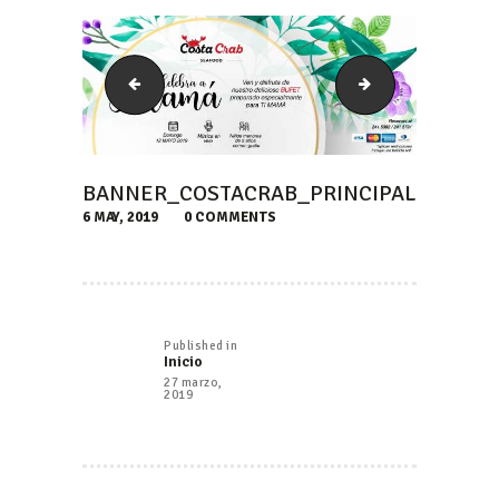
Banner_CostaCrab_4
Dia_del_Nino
BANNER_COSTACRAB_PRINCIPAL
6 MAY, 2019
0
COMMENTS
NAVEGACIÓN
DE
Published in
Previous
Inicio
ENTRADAS
post:
27 marzo,
2019