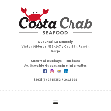
Inicio
Nosotros
Menú
Ordena por Whatsapp
Promociones
Sucursal La Kennedy
Víctor Mideros N52-147 y Capitán Ramón
Noticias
Borja
Contacto y Reserva
Sucursal Cumbaya - Tumbaco
Av. Oswaldo Guayasamin e Intervalles
(593)(2) 2415352 / 2415791