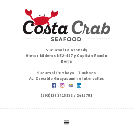
Inicio
Nosotros
Menú
Ordena por Whatsapp
Promociones
Sucursal La Kennedy
Víctor Mideros N52-147 y Capitán Ramón
Noticias
Borja
Contacto y Reserva
Sucursal Cumbaya - Tumbaco
Av. Oswaldo Guayasamin e Intervalles
(593)(2) 2415352 / 2415791