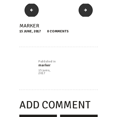
bg_testimon
bg_intro
MARKER
15 JUNE, 2017
0
COMMENTS
NAVEGACIÓN
DE
Published in
Previous
marker
ENTRADAS
post:
15 junio,
2017
ADD COMMENT