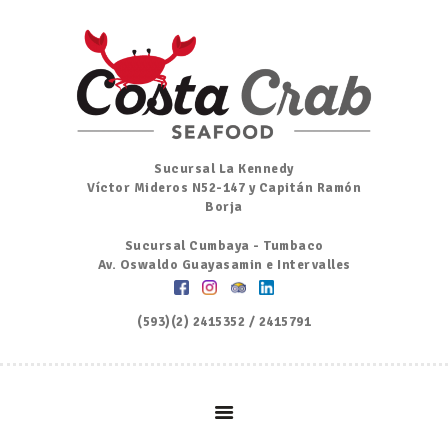
Inicio
Nosotros
Menú
Ordena por Whatsapp
Promociones
Sucursal La Kennedy
Víctor Mideros N52-147 y Capitán Ramón
Noticias
Borja
Contacto y Reserva
Sucursal Cumbaya - Tumbaco
Av. Oswaldo Guayasamin e Intervalles
(593)(2) 2415352 / 2415791