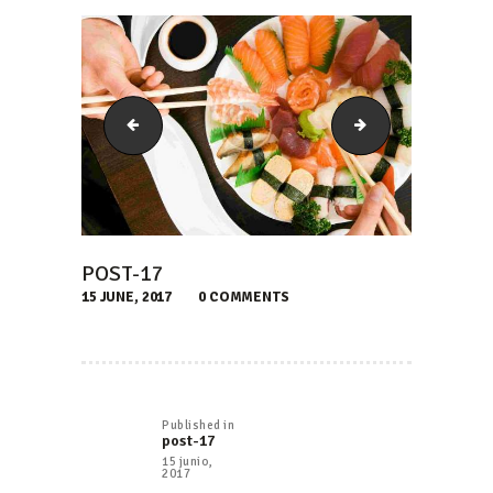
post-16
gallery-1
POST-17
15 JUNE, 2017
0
COMMENTS
NAVEGACIÓN
DE
Published in
Previous
post-17
ENTRADAS
post:
15 junio,
2017