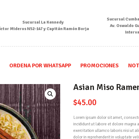
Inicio
Sucursal Cumba
Sucursal La Kennedy
Nosotros
Av. Oswaldo G
íctor Mideros N52-147 y Capitán Ramón Borja
Interv
Menú
Ordena por Whatsapp
ORDENA POR WHATSAPP
PROMOCIONES
NOT
Promociones
Asian Miso Rame
Noticias
$
45.00
Contacto y Reserva
Lorem ipsum dolor sit amet, consecte
incididunt ut labore et dolore magna 
exercitation ullamco laboris nisi ut 
dolor in reprehenderit in voluptate vel