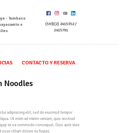
ya - Tumbaco
(593)(2) 2415352 /
uayasamin e
2415791
alles
ICIAS
CONTACTO Y RESERVA
n Noodles
tur adipisicing elit, sed do eiusmod tempor
aliqua. Ut enim ad minim veniam, quis nostrud
aliquip ex ea commodo consequat. Duis aute irure
it esse cillum dolore eu fugiat.