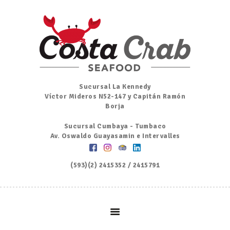
Inicio
Nosotros
Menú
Ordena por Whatsapp
Promociones
Sucursal La Kennedy
Víctor Mideros N52-147 y Capitán Ramón
Noticias
Borja
Contacto y Reserva
Sucursal Cumbaya - Tumbaco
Av. Oswaldo Guayasamin e Intervalles
(593)(2) 2415352 / 2415791