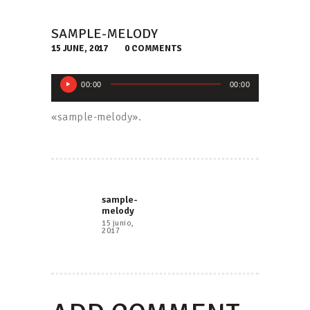
Uber
SAMPLE-MELODY
15 JUNE, 2017
0
COMMENTS
Reproductor
00:00
00:00
de
audio
«sample-melody».
NAVEGACIÓN
DE
Previous
sample-
ENTRADAS
melody
post:
15 junio,
2017