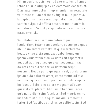
Minim veniam, quis nostrud exercitation ullamco
laboris nisi ut aliquip ex ea commodo consequat.
Duis aute irure dolor in reprehenderit in voluptate
velit esse cillum dolore eu fugiat nulla pariatur.
Excepteur sint occaecat cupidatat non proident,
sunt in culpa qui officia deserunt mollit anim id
est laborum. Sed ut perspiciatis unde omnis iste
natus error sit.
Voluptatem accusantium doloremque
laudantium, totam rem aperiam, eaque ipsa quae
ab illo inventore veritatis et quasi architecto
beatae vitae dicta sunt explicabo. Nemo enim
ipsam voluptatem quia voluptas sit aspernatur
aut odit aut fugit, sed quia consequuntur magni
dolores eos qui ratione voluptatem sequi
nesciunt. Neque porro quisquam est, qui dolorem
ipsum quia dolor sit amet, consectetur, adipisci
velit, sed quia non numquam eius modi tempora
incidunt ut labore et dolore magnam aliquam
quaerat voluptatem. Aliquam bibendum lacus
quis nulla dignissim faucibus. Sed mauris enim,
bibendum at purus aliquet, maximus molestie
tortor. Sed faucibus et tellus eu sollicitudin. Sed