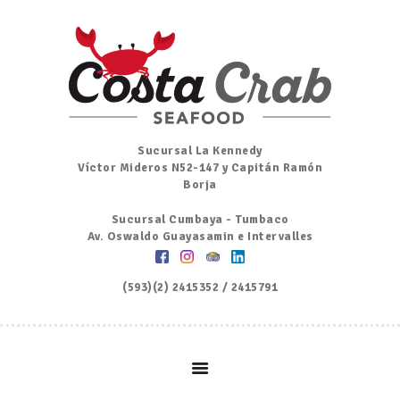
Inicio
Nosotros
Menú
Ordena por Whatsapp
Promociones
Sucursal La Kennedy
Víctor Mideros N52-147 y Capitán Ramón
Noticias
Borja
Contacto y Reserva
Sucursal Cumbaya - Tumbaco
Av. Oswaldo Guayasamin e Intervalles
(593)(2) 2415352 / 2415791