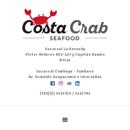
Inicio
Nosotros
Menú
Ordena por Whatsapp
Promociones
Sucursal La Kennedy
Víctor Mideros N52-147 y Capitán Ramón
Noticias
Borja
Contacto y Reserva
Sucursal Cumbaya - Tumbaco
Av. Oswaldo Guayasamin e Intervalles
(593)(2) 2415352 / 2415791