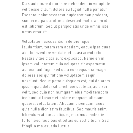
Duis aute irure dolor in reprehenderit in voluptate
velit esse cillum dolore eu fugiat nulla pariatur.
Excepteur sint occaecat cupidatat non proident,
sunt in culpa qui officia deserunt mollit anim id
est laborum. Sed ut perspiciatis unde omnis iste
natus error sit.
Voluptatem accusantium doloremque
laudantium, totam rem aperiam, eaque ipsa quae
ab illo inventore veritatis et quasi architecto
beatae vitae dicta sunt explicabo. Nemo enim
ipsam voluptatem quia voluptas sit aspernatur
aut odit aut fugit, sed quia consequuntur magni
dolores eos qui ratione voluptatem sequi
nesciunt. Neque porro quisquam est, qui dolorem
ipsum quia dolor sit amet, consectetur, adipisci
velit, sed quia non numquam eius modi tempora
incidunt ut labore et dolore magnam aliquam
quaerat voluptatem. Aliquam bibendum lacus
quis nulla dignissim faucibus. Sed mauris enim,
bibendum at purus aliquet, maximus molestie
tortor. Sed faucibus et tellus eu sollicitudin. Sed
fringilla malesuada luctus.