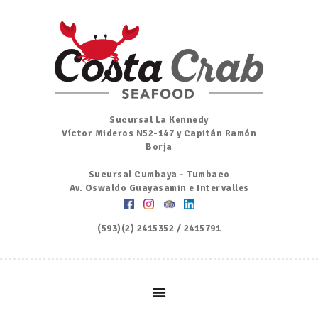
Inicio
Nosotros
Menú
Ordena por Whatsapp
Promociones
Sucursal La Kennedy
Víctor Mideros N52-147 y Capitán Ramón
Noticias
Borja
Contacto y Reserva
Sucursal Cumbaya - Tumbaco
Av. Oswaldo Guayasamin e Intervalles
(593)(2) 2415352 / 2415791