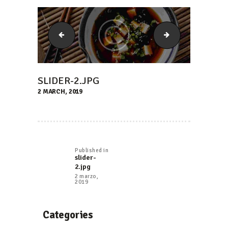
slider-1.jpg
slider-3.jpg
SLIDER-2.JPG
2 MARCH, 2019
NAVEGACIÓN
DE
Published in
Previous
slider-
ENTRADAS
post:
2.jpg
2 marzo,
2019
Categories