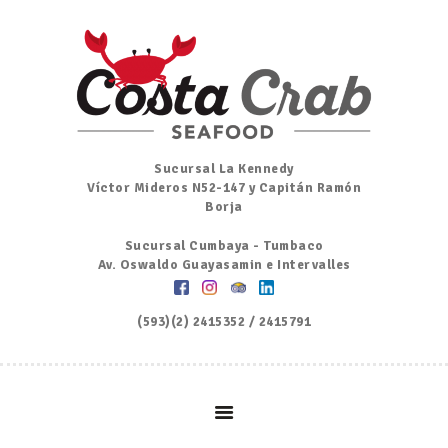
Inicio
Nosotros
Menú
Ordena por Whatsapp
Promociones
Sucursal La Kennedy
Víctor Mideros N52-147 y Capitán Ramón
Noticias
Borja
Contacto y Reserva
Sucursal Cumbaya - Tumbaco
Av. Oswaldo Guayasamin e Intervalles
(593)(2) 2415352 / 2415791