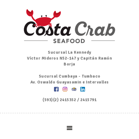
Inicio
Nosotros
Menú
Ordena por Whatsapp
Promociones
Sucursal La Kennedy
Víctor Mideros N52-147 y Capitán Ramón
Noticias
Borja
Contacto y Reserva
Sucursal Cumbaya - Tumbaco
Av. Oswaldo Guayasamin e Intervalles
(593)(2) 2415352 / 2415791