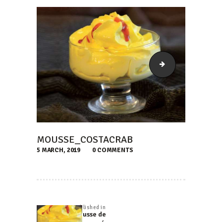
Torta_CostaCrab
MOUSSE_COSTACRAB
5 MARCH, 2019
0
COMMENTS
NAVEGACIÓN
DE
Published in
Previous
Mousse de
ENTRADAS
post: