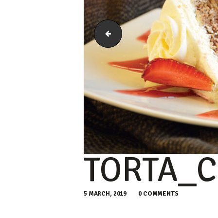
Mousse_CostaCrab
TORTA_
5 MARCH, 2019
0
COMMENTS