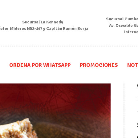
Inicio
Sucursal Cumba
Sucursal La Kennedy
Nosotros
Av. Oswaldo G
íctor Mideros N52-147 y Capitán Ramón Borja
Interv
Menú
Ordena por Whatsapp
ORDENA POR WHATSAPP
PROMOCIONES
NOT
Promociones
Noticias
Contacto y Reserva