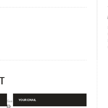
CIÓN
DAS
T
Gua
rda