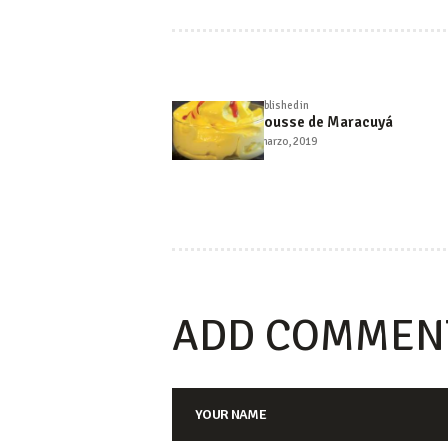
NAVEGA
Published in
Previous
DE
Mousse de Maracuyá
post:
5 marzo, 2019
ENTRA
ADD COMMEN